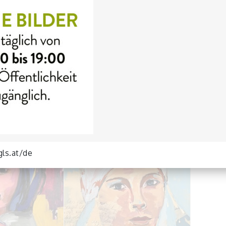
Amy Winehouse
and / 80x120 cm
Acryl auf Leinwand / 100x150 cm
gls.at/de