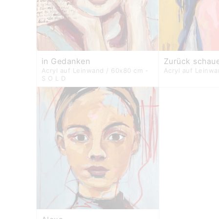
in Gedanken
Zurück schau
Acryl auf Leinwand / 60x80 cm -
Acryl auf Leinw
S O L D