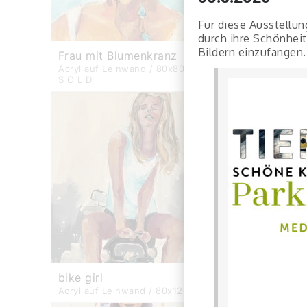
Für diese Ausstellun
durch ihre Schönheit
Bildern einzufangen.
Frau mit Blumenkranz
Frau mit Katz
Acryl auf Leinwand / 80x80 cm -
Acryl auf Leinw
S O L D
bike girl
New York Girl
Acryl auf Leinwand / 80x120 cm
Acryl auf Leinw