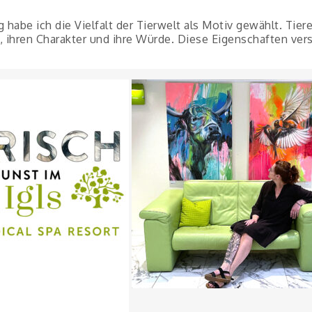
g habe ich die Vielfalt der Tierwelt als Motiv gewählt. Tie
, ihren Charakter und ihre Würde. Diese Eigenschaften ver
e kuschelnd
sitzendes Girl auf Auto
and / 80x120 cm
Acryl auf Leinwand / 80x120 cm
Hockendes Mädchen
and / 80x120 cm
Acryl auf Leinwand / 80x120 cm