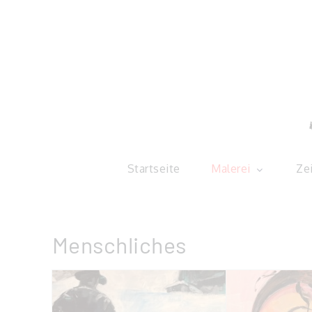
Skip
to
content
Christi
Startseite
Malerei
Ze
Menschliches