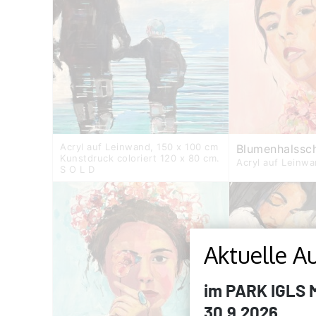
Acryl auf Leinwand, 150 x 100 cm
Blumenhalssc
Kunstdruck coloriert 120 x 80 cm.
Acryl auf Leinw
S O L D
Aktuelle A
im PARK IGLS Me
30.9.2026