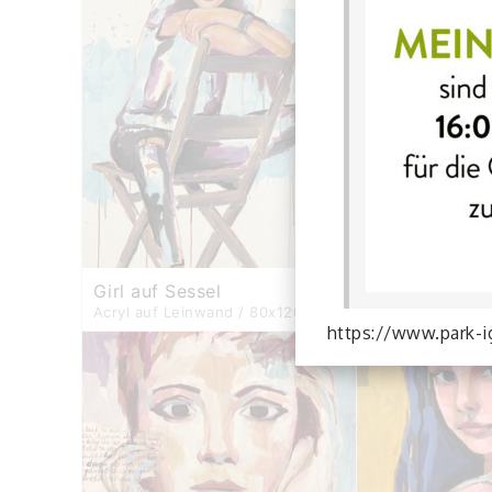
Girl auf Sessel
Rockergirl
Acryl auf Leinwand / 80x120 cm
Acryl auf Leinw
https://www.park-i