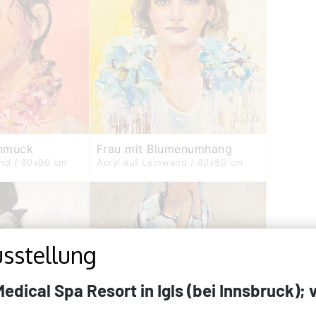
hmuck
Frau mit Blumenumhang
and / 80x80 cm
Acryl auf Leinwand / 80x80 cm
usstellung
dical Spa Resort in Igls (bei Innsbruck); vo