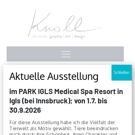
Skip
to
content
Christine Knoll
Menu
Aktuelle Ausstellung
Schließen
Malerei
im PARK IGLS Medical Spa Resort in
Igls (bei Innsbruck); von 1.7. bis
being creative ist not a hobby, it is a way
30.9.2026
of LIFE
Für diese Ausstellung habe ich die Vielfalt der
Tierwelt als Motiv gewählt. Tiere beeindrucken
mich durch ihre Schönheit, ihren Charakter und